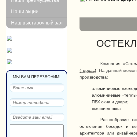
Наши преимущества
Внутренняя отделка балконов и лоджий
Наши акции
Порошковая окраска изделий
Металлоконструкции
Наш выставочный зал
Конструкции из ПВХ профиля
Воротные системы
Галерея работ
ОСТЕКЛ
Назад
Остекление балконов и лоджий
Остекление террас, веранд, беседок
Компания «Ссте
Алюминиевые перегородки
(террас)
. На данный момен
Алюминиевые двери, входные группы
производства:
МЫ ВАМ ПЕРЕЗВОНИМ!
Технические и другие перегородки
Внутренняя отделка балконов и лоджий
алюминиевые «холодн
Металлоконструкции
алюминиевые «теплые
ПВХ - конструкции
ПВХ окна и двери;
АЛЮМИНИЕВЫЕ ВИТРАЖИ, ФАСАДЫ
«мягкие» окна.
Дилерам
Разнообразие т
Полезная информация
остекления беседок и ве
Назад
архитектора или дизайне
Вопросы и ответы