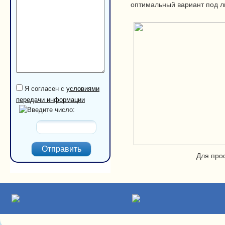
оптимальный вариант под л
Словарь терминов
Статьи
Советы по уходу, ремонту и регулировке
Документы
Порядок и формы оплаты
Политика конфиденциальности
Контакты
Мягкие окна
Я согласен с
условиями
передачи информации
Введите число:
Для про