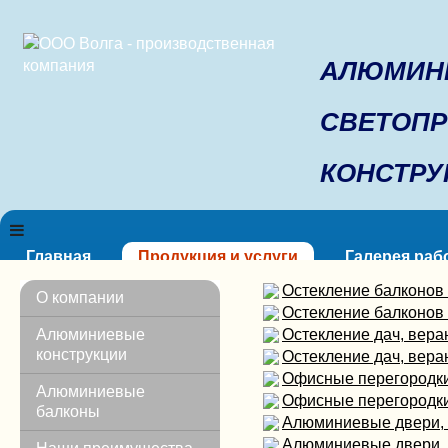
АЛЮМИН
СВЕТОП
КОНСТРУ
Главная
Продукция и услуги
Галерея раб
Остекление балконов
Мягкие окна
О компании
Остекление балконов
Главная
Алюминиевые
Остекление дач, вера
Продукция и услуги
конструкции
Остекление дач, вера
Назад
Офисные перегородк
Остекление балконов и лоджий
Алюминиевые
Офисные перегородк
Остекление террас, веранд, беседок
балконы
Алюминиевые двери, 
Алюминиевые перегородки
Алюминиевые двери, 
Алюминиевые двери, входные группы