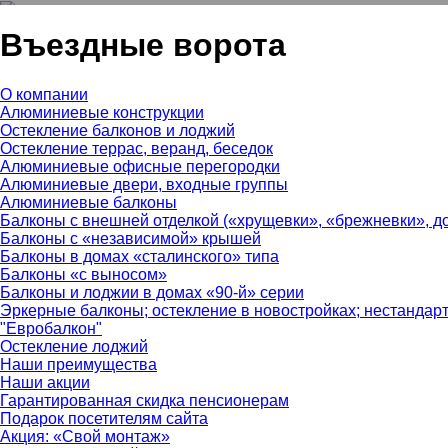
Алюминиевые двери, входные группы
Въездные ворота
О компании
Алюминиевые конструкции
Остекление балконов и лоджий
Остекление террас, веранд, беседок
Алюминиевые офисные перегородки
Алюминиевые двери, входные группы
Алюминиевые балконы
Балконы с внешней отделкой («хрущевки», «брежневки», до
Балконы с «независимой» крышей
Балконы в домах «сталинского» типа
Балконы «с выносом»
Балконы и лоджии в домах «90-й» серии
Эркерные балконы; остекление в новостройках; нестандар
"Евробалкон"
Остекление лоджий
Наши преимущества
Наши акции
Гарантированная скидка пенсионерам
Подарок посетителям сайта
Акция: «Свой монтаж»