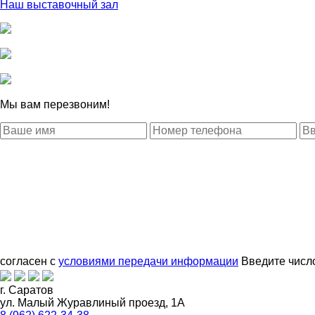
Наш выставочный зал
Мы вам перезвоним!
согласен с
условиями передачи информации
Введите числ
г. Саратов
ул. Малый Журавлиный проезд, 1А